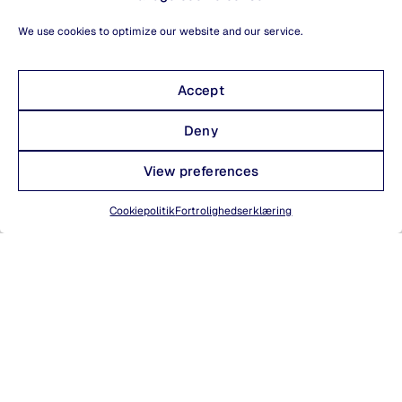
We use cookies to optimize our website and our service.
Accept
Deny
View preferences
Cookiepolitik
Fortrolighedserklæring
Hvad er Sanos Clinic?
Hos Sanos Clinic gennemfører vi kliniske studier, hvor nye
lægemidler og behandlinger bliver testet i samarbejde